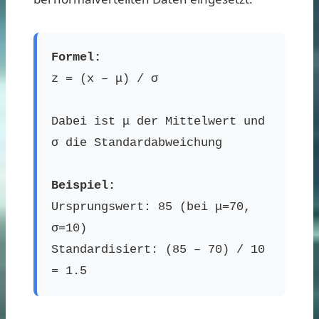
Formel:
z = (x – μ) / σ
Dabei ist μ der Mittelwert und
σ die Standardabweichung
Beispiel:
Ursprungswert: 85 (bei μ=70,
σ=10)
Standardisiert: (85 – 70) / 10
= 1.5