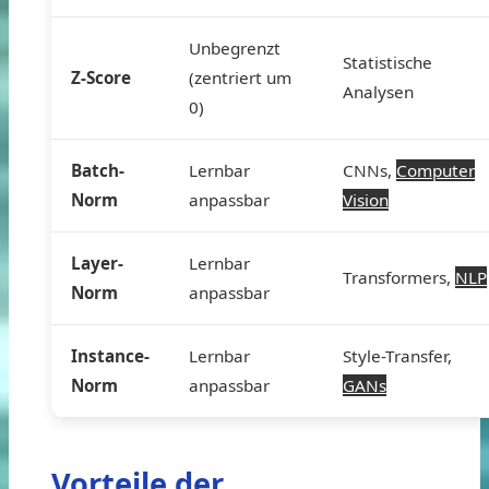
Unbegrenzt
Statistische
Z-Score
(zentriert um
Analysen
0)
Batch-
Lernbar
CNNs,
Computer
Norm
anpassbar
Vision
Layer-
Lernbar
Transformers,
NLP
Norm
anpassbar
Instance-
Lernbar
Style-Transfer,
Norm
anpassbar
GANs
Vorteile der