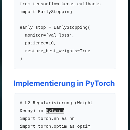
from tensorflow.keras.callbacks
import EarlyStopping
early_stop = EarlyStopping(
monitor=’val_loss‘,
patience=10,
restore_best_weights=True
)
Implementierung in PyTorch
# L2-Regularisierung (Weight
Decay) in
PyTorch
import torch.nn as nn
import torch.optim as optim