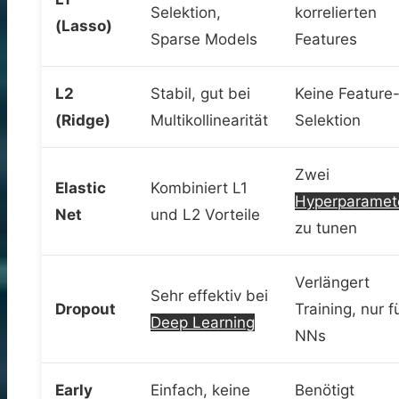
Selektion,
korrelierten
(Lasso)
Sparse Models
Features
L2
Stabil, gut bei
Keine Feature
(Ridge)
Multikollinearität
Selektion
Zwei
Elastic
Kombiniert L1
Hyperparamet
Net
und L2 Vorteile
zu tunen
Verlängert
Sehr effektiv bei
Dropout
Training, nur f
Deep Learning
NNs
Early
Einfach, keine
Benötigt