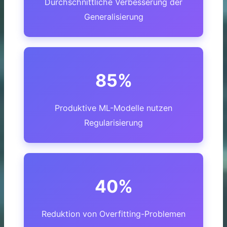
Durchschnittliche Verbesserung der
Generalisierung
85%
Produktive ML-Modelle nutzen
Regularisierung
40%
Reduktion von Overfitting-Problemen