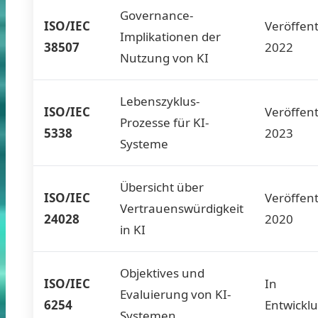
Governance-
ISO/IEC
Veröffent
Implikationen der
38507
2022
Nutzung von KI
Lebenszyklus-
ISO/IEC
Veröffent
Prozesse für KI-
5338
2023
Systeme
Übersicht über
ISO/IEC
Veröffent
Vertrauenswürdigkeit
24028
2020
in KI
Objektives und
ISO/IEC
In
Evaluierung von KI-
6254
Entwickl
Systemen