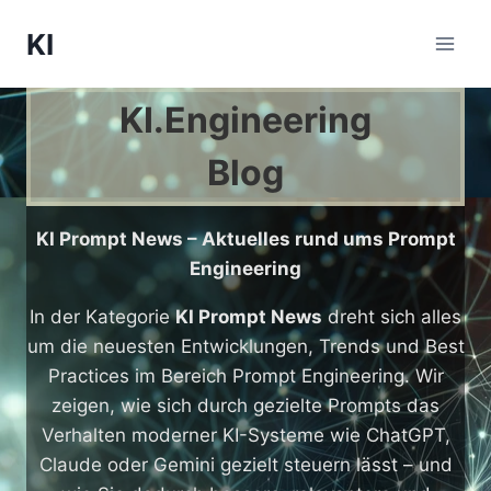
Zum
KI
Inhalt
springen
KI.Engineering
Blog
KI Prompt News – Aktuelles rund ums Prompt
Engineering
In der Kategorie
KI Prompt News
dreht sich alles
um die neuesten Entwicklungen, Trends und Best
Practices im Bereich Prompt Engineering. Wir
zeigen, wie sich durch gezielte Prompts das
Verhalten moderner KI-Systeme wie ChatGPT,
Claude oder Gemini gezielt steuern lässt – und