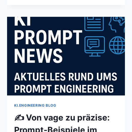
ENGINEERING
FÜR
EINSTEIGER:
DIE
7
WICHTIGSTEN
GRUNDLAGEN
KI.ENGINEERING BLOG
✍️ Von vage zu präzise:
Prompt-Beispiele im