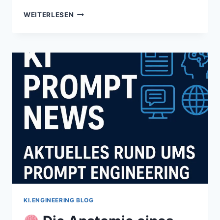
✍️
WEITERLESEN
VON
VAGE
ZU
PRÄZISE:
PROMPT-
BEISPIELE
IM
VORHER-
NACHHER-
VERGLEICH
KI.ENGINEERING BLOG