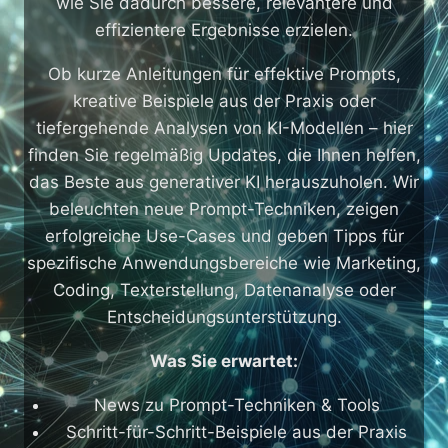
wie Sie dadurch bessere, relevantere und
effizientere Ergebnisse erzielen.
Ob kurze Anleitungen für effektive Prompts,
kreative Beispiele aus der Praxis oder
tiefergehende Analysen von KI-Modellen – hier
finden Sie regelmäßig Updates, die Ihnen helfen,
das Beste aus generativer KI herauszuholen. Wir
beleuchten neue Prompt-Techniken, zeigen
erfolgreiche Use-Cases und geben Tipps für
spezifische Anwendungsbereiche wie Marketing,
Coding, Texterstellung, Datenanalyse oder
Entscheidungsunterstützung.
Was Sie erwartet:
News zu Prompt-Techniken & Tools
Schritt-für-Schritt-Beispiele aus der Praxis