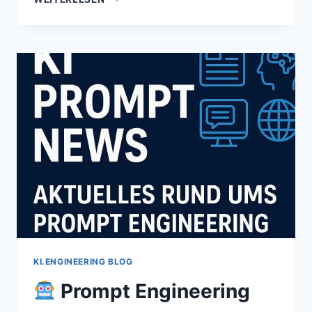
PROMPT
ENGINEERING
IM
BUSINESS-
ALLTAG
–
10
WORKFLOWS,
DIE
ZEIT
SPAREN
KI.ENGINEERING BLOG
Prompt Engineering