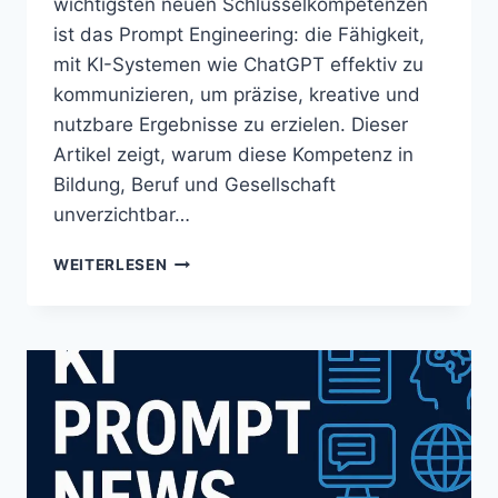
wichtigsten neuen Schlüsselkompetenzen
ist das Prompt Engineering: die Fähigkeit,
mit KI-Systemen wie ChatGPT effektiv zu
kommunizieren, um präzise, kreative und
nutzbare Ergebnisse zu erzielen. Dieser
Artikel zeigt, warum diese Kompetenz in
Bildung, Beruf und Gesellschaft
unverzichtbar…
WEITERLESEN
PROMPT
ENGINEERING
ALS
NEUE
KOMPETENZ:
WARUM
JEDER
ES
LERNEN
SOLLTE