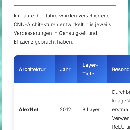
Im Laufe der Jahre wurden verschiedene
CNN-Architekturen entwickelt, die jeweils
Verbesserungen in Genauigkeit und
Effizienz gebracht haben:
Layer-
Architektur
Jahr
Besond
Tiefe
Durchbr
ImageN
AlexNet
2012
8 Layer
erstmal
Verwen
ReLU 