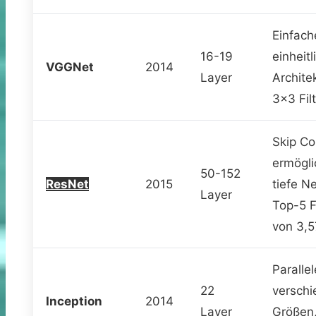
Einfach
16-19
einheitl
VGGNet
2014
Layer
Archite
3×3 Fil
Skip Co
ermögli
50-152
ResNet
2015
tiefe N
Layer
Top-5 F
von 3,
Parallel
22
verschi
Inception
2014
Layer
Größen,