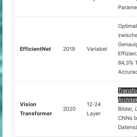
Parame
Optimal
zwisch
Genauig
EfficientNet
2019
Variabel
Effizien
84,3% 
Accura
Transfo
Archite
Vision
12-24
2020
Bilder, 
Transformer
Layer
CNNs b
Datens