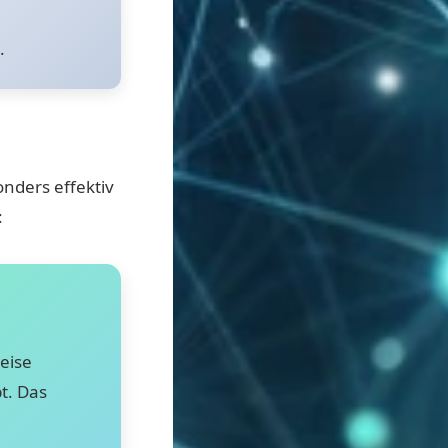
.
onders effektiv
:
eise
t. Das