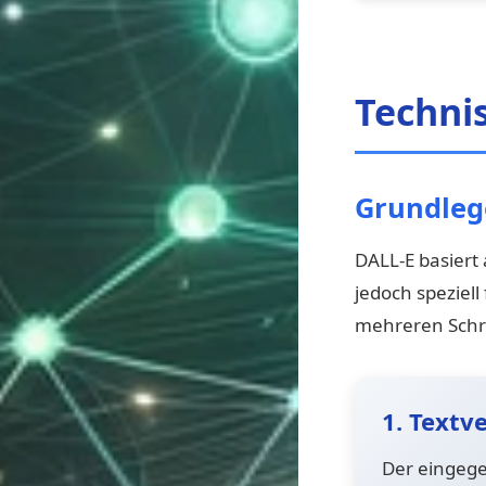
Techni
Grundleg
DALL-E basiert
jedoch speziell
mehreren Schri
1. Textv
Der eingege