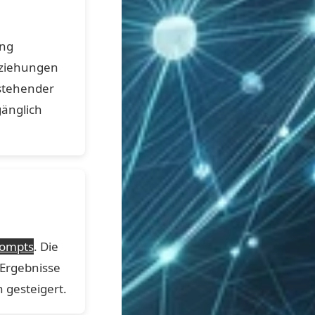
ung
Beziehungen
estehender
gänglich
rompts
. Die
 Ergebnisse
 gesteigert.