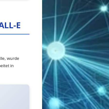
ALL-E
lle, wurde
eitet in