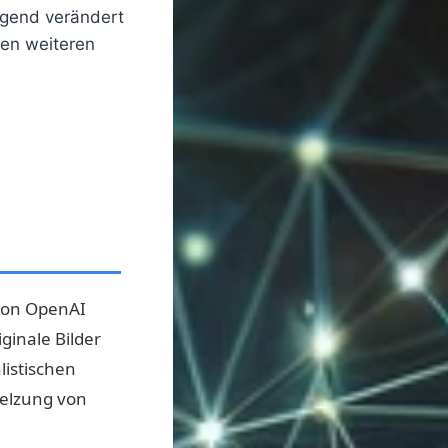
egend verändert
len weiteren
 von OpenAI
ginale Bilder
listischen
melzung von