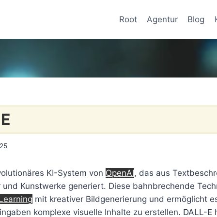
Root
Agentur
Blog
 E
025
evolutionäres KI-System von
OpenAI
, das aus Textbesch
der und Kunstwerke generiert. Diese bahnbrechende Tech
Learning
mit kreativer Bildgenerierung und ermöglicht e
ngaben komplexe visuelle Inhalte zu erstellen. DALL-E 