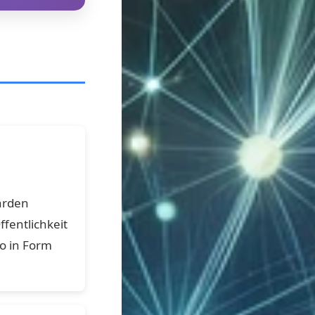
arden
fentlichkeit
do in Form