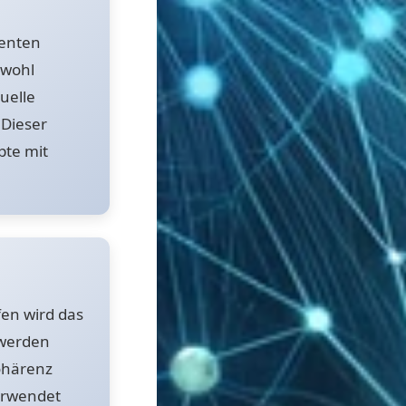
tenten
owohl
uelle
 Dieser
te mit
en wird das
s werden
ohärenz
erwendet