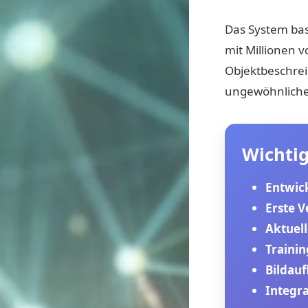
Das System bas
mit Millionen v
Objektbeschre
ungewöhnliche
Wichtig
Entwick
Erste V
Aktuell
Traini
Bildauf
Integra