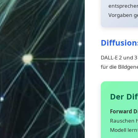
entsprechen
Vorgaben g
Diffusio
DALL-E 2 und 3 
für die Bildgen
Der Di
Forward Di
Rauschen hi
Modell lern