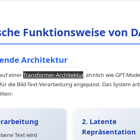
sche Funktionsweise von D
ende Architektur
 auf einer
Transformer-Architektur
, ähnlich wie GPT-Mode
 für die Bild-Text-Verarbeitung angepasst. Das System arb
tten:
erarbeitung
2. Latente
Repräsentation
bene Text wird