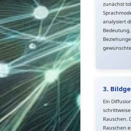
zunächst to
Sprachmodel
analysiert 
Bedeutung, 
Beziehunge
gewünschten
3. Bildg
Ein Diffusi
schrittweise
Rauschen. D
Rauschen en