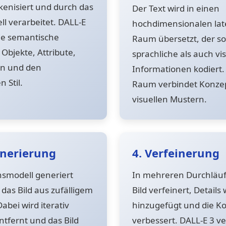
kenisiert und durch das
Der Text wird in einen
l verarbeitet. DALL-E
hochdimensionalen la
die semantische
Raum übersetzt, der s
Objekte, Attribute,
sprachliche als auch vis
n und den
Informationen kodiert.
 Stil.
Raum verbindet Konzep
visuellen Mustern.
enerierung
4. Verfeinerung
onsmodell generiert
In mehreren Durchläuf
 das Bild aus zufälligem
Bild verfeinert, Detail
abei wird iterativ
hinzugefügt und die K
tfernt und das Bild
verbessert. DALL-E 3 v