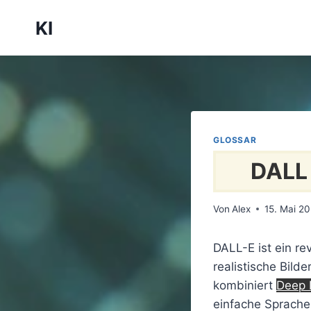
Zum
KI
Inhalt
springen
GLOSSAR
DALL
Von
Alex
15. Mai 2
DALL-E ist ein r
realistische Bil
kombiniert
Deep 
einfache Sprachei