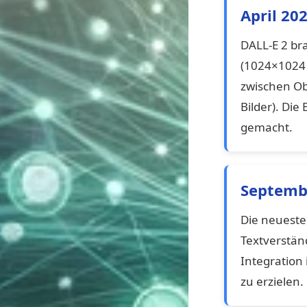
April 20
DALL-E 2 br
(1024×1024 P
zwischen Ob
Bilder). Die
gemacht.
Septembe
Die neueste
Textverstän
Integration
zu erzielen