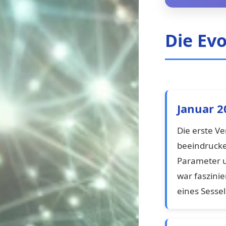
Die Ev
Januar 2
Die erste V
beeindrucke
Parameter u
war faszini
eines Sessel