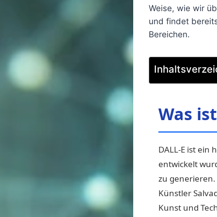
Weise, wie wir ü
und findet berei
Bereichen.
Inhaltsverzei
Was is
DALL-E ist ein
entwickelt wurd
zu generieren.
Künstler Salva
Kunst und Tech