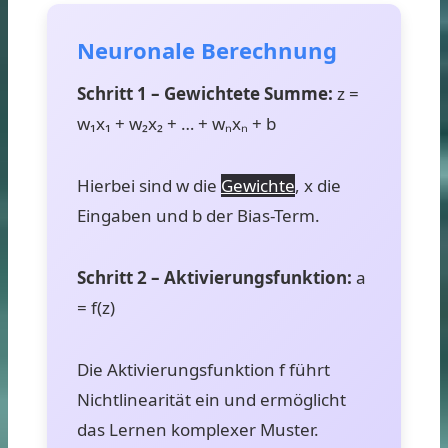
Neuronale Berechnung
Schritt 1 – Gewichtete Summe:
z =
w₁x₁ + w₂x₂ + … + wₙxₙ + b
Hierbei sind w die
Gewichte
, x die
Eingaben und b der Bias-Term.
Schritt 2 – Aktivierungsfunktion:
a
= f(z)
Die Aktivierungsfunktion f führt
Nichtlinearität ein und ermöglicht
das Lernen komplexer Muster.