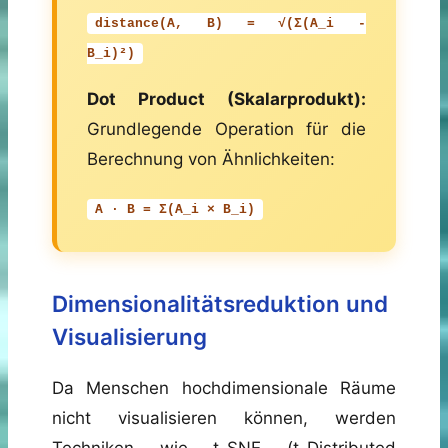
distance(A, B) = √(Σ(A_i -
B_i)²)
Dot Product (Skalarprodukt):
Grundlegende Operation für die
Berechnung von Ähnlichkeiten:
A · B = Σ(A_i × B_i)
Dimensionalitätsreduktion und
Visualisierung
Da Menschen hochdimensionale Räume
nicht visualisieren können, werden
Techniken wie t-SNE (t-Distributed