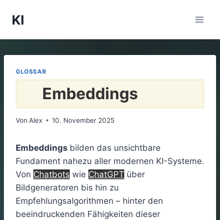
Zum
KI
Inhalt
springen
GLOSSAR
Embeddings
Von
Alex
10. November 2025
Embeddings
bilden das unsichtbare
Fundament nahezu aller modernen KI-Systeme.
Von
Chatbots
wie
ChatGPT
über
Bildgeneratoren bis hin zu
Empfehlungsalgorithmen – hinter den
beeindruckenden Fähigkeiten dieser