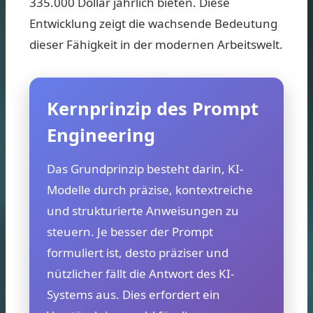
335.000 Dollar jährlich bieten. Diese
Entwicklung zeigt die wachsende Bedeutung
dieser Fähigkeit in der modernen Arbeitswelt.
Kernprinzip des Prompt
Engineering
Das Grundprinzip besteht darin, KI-
Modelle durch präzise, kontextreiche
und strukturierte Anweisungen zu
steuern. Je besser der Prompt
formuliert ist, desto präziser und
nützlicher fällt die Antwort des KI-
Systems aus. Dies erfordert ein