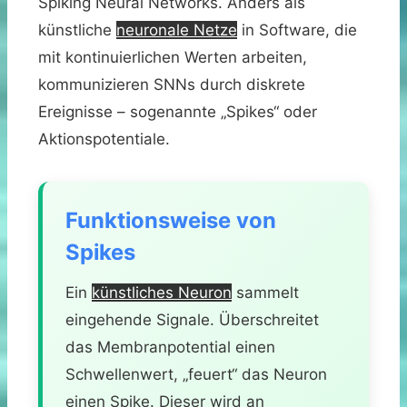
Spiking Neural Networks. Anders als
künstliche
neuronale Netze
in Software, die
mit kontinuierlichen Werten arbeiten,
kommunizieren SNNs durch diskrete
Ereignisse – sogenannte „Spikes“ oder
Aktionspotentiale.
Funktionsweise von
Spikes
Ein
künstliches Neuron
sammelt
eingehende Signale. Überschreitet
das Membranpotential einen
Schwellenwert, „feuert“ das Neuron
einen Spike. Dieser wird an