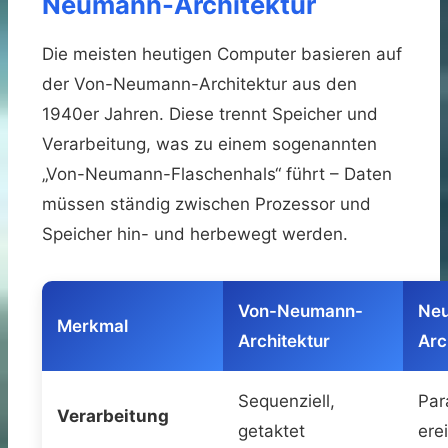
Neumann-Architektur
Die meisten heutigen Computer basieren auf
der Von-Neumann-Architektur aus den
1940er Jahren. Diese trennt Speicher und
Verarbeitung, was zu einem sogenannten
„Von-Neumann-Flaschenhals“ führt – Daten
müssen ständig zwischen Prozessor und
Speicher hin- und herbewegt werden.
Von-Neumann-
Ne
Merkmal
Architektur
Arc
Sequenziell,
Para
Verarbeitung
getaktet
ere