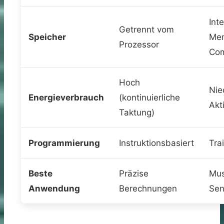
Inte
Getrennt vom
Speicher
Me
Prozessor
Com
Hoch
Nie
Energieverbrauch
(kontinuierliche
Akti
Taktung)
Programmierung
Instruktionsbasiert
Tra
Beste
Präzise
Mus
Anwendung
Berechnungen
Sen