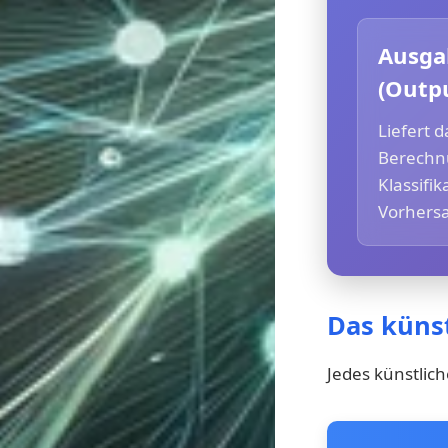
Ausga
(Outpu
Liefert 
Berechnu
Klassifi
Vorhers
Das künst
Jedes künstlic