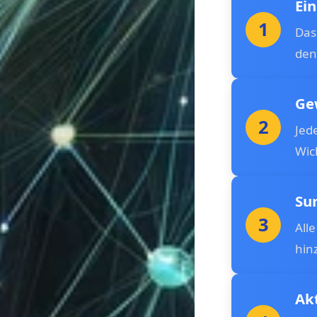
Ei
1
Das
den
Ge
2
Jed
Wic
Su
3
All
hin
Ak