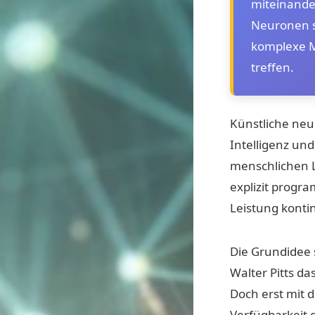
miteinande
Neuronen s
komplexe M
treffen.
Künstliche neu
Intelligenz un
menschlichen L
explizit progr
Leistung kontin
Die Grundidee 
Walter Pitts d
Doch erst mit
Verfügbarkeit 