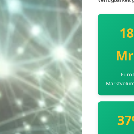
18
Mr
Euro 
Marktvolu
3