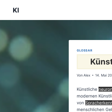
Zum
KI
Inhalt
springen
GLOSSAR
Künst
Von
Alex
14. Mai 2
Künstliche
neuron
modernen Künstli
von
Spracherken
menschlichen Geh