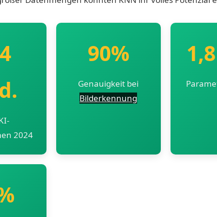
4
90%
1,8
d.
Genauigkeit bei
Paramet
Bilderkennung
KI-
men 2024
7%