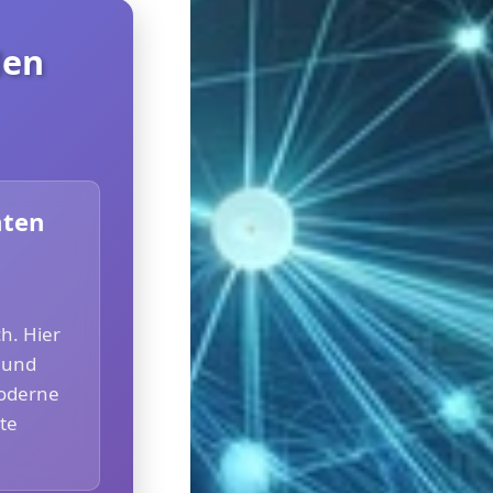
len
hten
h. Hier
 und
Moderne
te