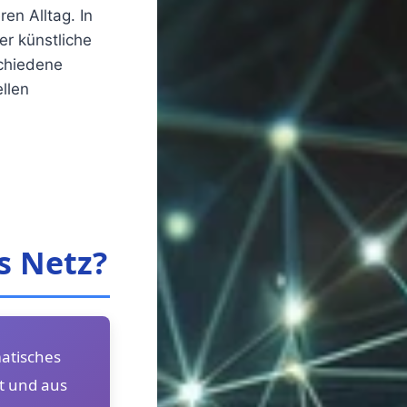
en Alltag. In
r künstliche
schiedene
llen
s Netz?
atisches
t und aus