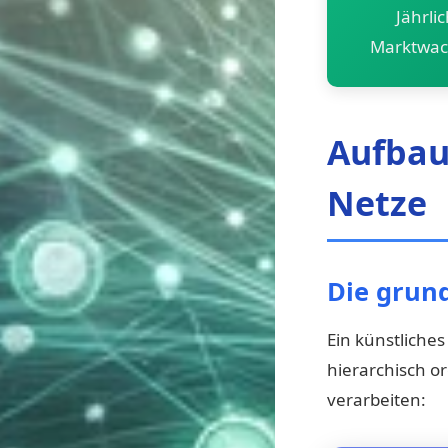
Jährli
Marktwa
Aufbau
Netze
Die grun
Ein künstliche
hierarchisch o
verarbeiten: