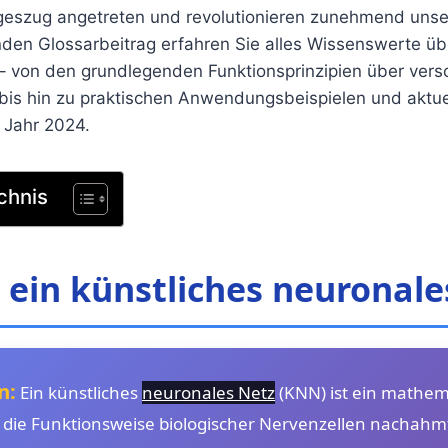
egeszug angetreten und revolutionieren zunehmend unser
en Glossarbeitrag erfahren Sie alles Wissenswerte übe
– von den grundlegenden Funktionsprinzipien über ver
 bis hin zu praktischen Anwendungsbeispielen und aktue
 Jahr 2024.
chnis
 ein künstliches neuronale
n:
Ein künstliches
neuronales Netz
(KNN) ist ein mathem
s die Funktionsweise biologischer Nervenzellen nachahm