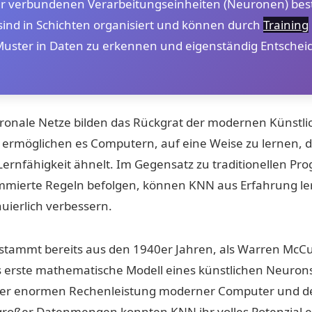
r verbundenen Verarbeitungseinheiten (Neuronen) best
ind in Schichten organisiert und können durch
Training
uster in Daten zu erkennen und eigenständig Entsche
ronale Netze bilden das Rückgrat der modernen Künstl
d ermöglichen es Computern, auf eine Weise zu lernen, d
ernfähigkeit ähnelt. Im Gegensatz zu traditionellen Pr
ammierte Regeln befolgen, können KNN aus Erfahrung le
uierlich verbessern.
stammt bereits aus den 1940er Jahren, als Warren McCu
as erste mathematische Modell eines künstlichen Neurons
 der enormen Rechenleistung moderner Computer und d
großer Datenmengen konnten KNN ihr volles Potenzial e