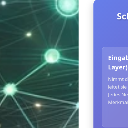
Sc
Eingab
Layer)
Nimmt d
leitet si
Jedes Ne
Merkmal