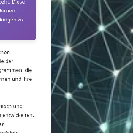
eht. Diese
lernen,
idungen zu
ichen
ie der
ogrammen, die
rnen und ihre
lloch und
 entwickelten.
er
ntfalten.