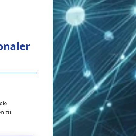
onaler
die
en zu