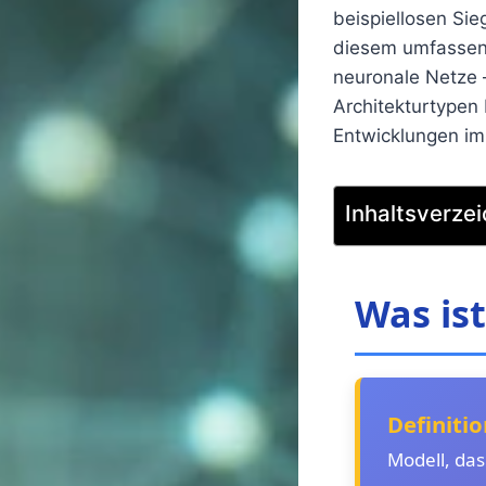
beispiellosen Si
diesem umfassend
neuronale Netze 
Architekturtypen
Entwicklungen im
Inhaltsverzei
Was ist
Definitio
Modell, da