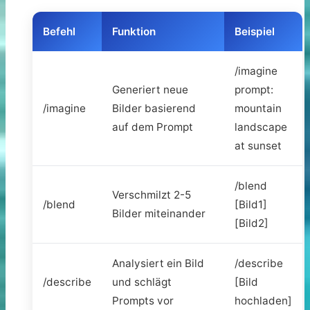
Befehl
Funktion
Beispiel
/imagine
Generiert neue
prompt:
/imagine
Bilder basierend
mountain
auf dem Prompt
landscape
at sunset
/blend
Verschmilzt 2-5
/blend
[Bild1]
Bilder miteinander
[Bild2]
Analysiert ein Bild
/describe
/describe
und schlägt
[Bild
Prompts vor
hochladen]