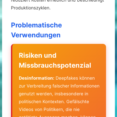
Produktionszyklen.
Problematische
Verwendungen
Risiken und
Missbrauchspotenzial
Desinformation:
Deepfakes können
zur Verbreitung falscher Informationen
genutzt werden, insbesondere in
politischen Kontexten. Gefälschte
Videos von Politikern, die nie