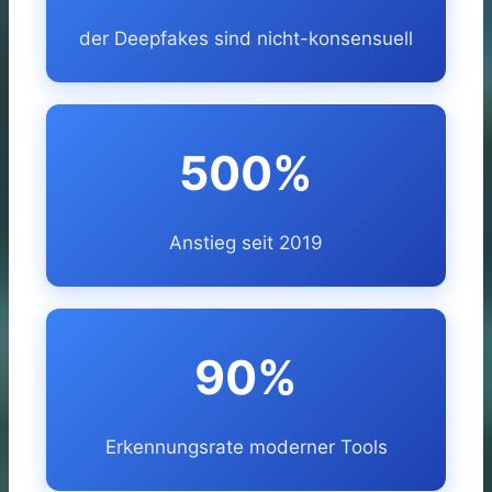
der Deepfakes sind nicht-konsensuell
500%
Anstieg seit 2019
90%
Erkennungsrate moderner Tools