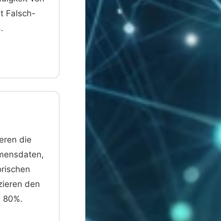
t Falsch-
.
eren die
mensdaten,
orischen
ieren den
u 80%.