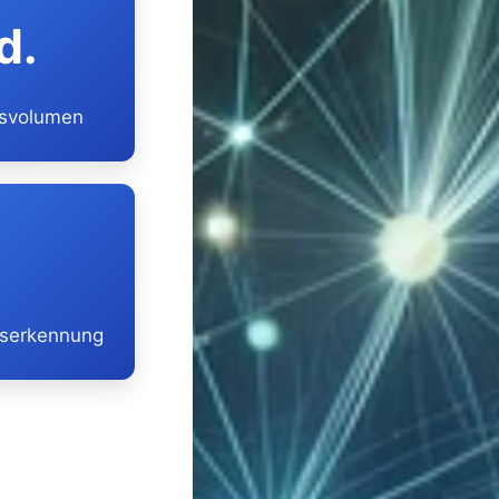
d.
nsvolumen
gserkennung