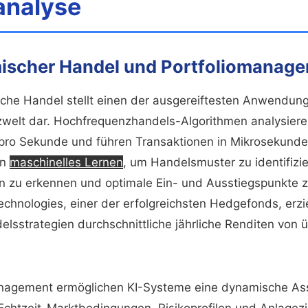
analyse
mischer Handel und Portfoliomanag
sche Handel stellt einen der ausgereiftesten Anwendun
nzwelt dar. Hochfrequenzhandels-Algorithmen analysiere
pro Sekunde und führen Transaktionen in Mikrosekunde
en
maschinelles Lernen
, um Handelsmuster zu identifizie
n zu erkennen und optimale Ein- und Ausstiegspunkte 
chnologies, einer der erfolgreichsten Hedgefonds, erzie
elsstrategien durchschnittliche jährliche Renditen von 
anagement ermöglichen KI-Systeme eine dynamische Ass
Echtzeit-Marktbedingungen, Risikoprofilen und Anlagez