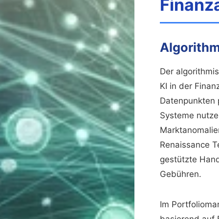
Finanz
Algorith
Der algorithmi
KI in der Fina
Datenpunkten 
Systeme nutz
Marktanomalie
Renaissance Te
gestützte Hand
Gebühren.
Im Portfoliom
basierend auf 