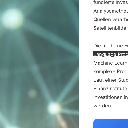
fundierte Inve
Analysemethod
Quellen verarb
Satellitenbilde
Die moderne Fi
Language Proc
Machine Learni
komplexe Pro
Laut einer Stu
Finanzinstitut
Investitionen 
werden.