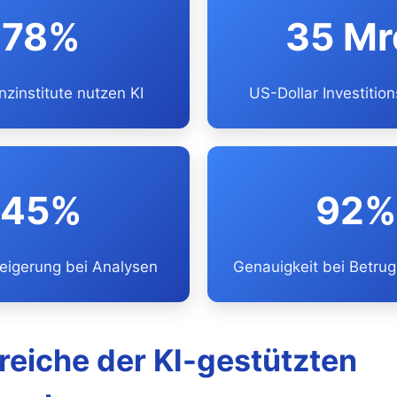
78%
35 Mr
nzinstitute nutzen KI
US-Dollar Investitio
45%
92%
teigerung bei Analysen
Genauigkeit bei Betru
reiche der KI-gestützten