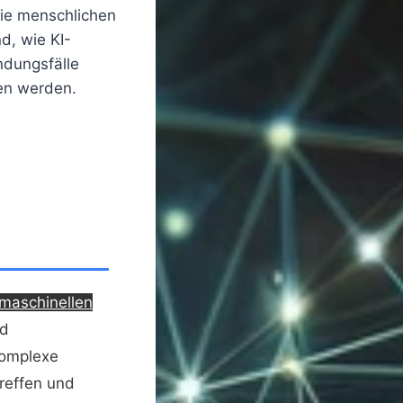
die menschlichen
d, wie KI-
ndungsfälle
en werden.
maschinellen
nd
komplexe
reffen und