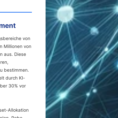
ement
gsbereiche von
n Millionen von
n aus. Diese
ren,
zu bestimmen.
lt durch KI-
über 30% vor
et-Allokation
ielen. Robo-