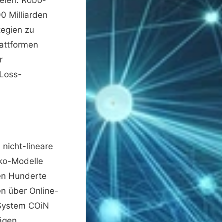
0 Milliarden
tegien zu
lattformen
r
-Loss-
 nicht-lineare
iko-Modelle
gen Hunderte
en über Online-
-System COiN
rägen