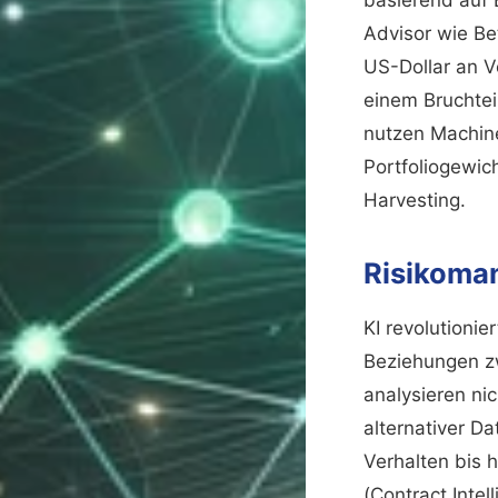
Advisor wie Be
US-Dollar an V
einem Bruchtei
nutzen Machine
Portfoliogewic
Harvesting.
Risikoma
KI revolutioni
Beziehungen zw
analysieren ni
alternativer D
Verhalten bis 
(Contract Inte