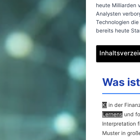
heute Milliarden 
Analysten verbor
Technologien die
bereits heute St
Inhaltsverzei
Was ist
KI
in der Finanz
Lernens
und fo
Interpretation
Muster in groß