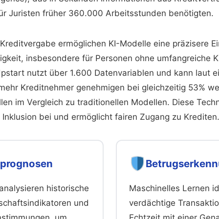
für Juristen früher 360.000 Arbeitsstunden benötigten.
 Kreditvergabe ermöglichen KI-Modelle eine präzisere E
igkeit, insbesondere für Personen ohne umfangreiche Kr
Upstart nutzt über 1.600 Datenvariablen und kann laut 
ehr Kreditnehmer genehmigen bei gleichzeitig 53% we
len im Vergleich zu traditionellen Modellen. Diese Techn
n Inklusion bei und ermöglicht fairen Zugang zu Krediten
tprognosen
Betrugserken
analysieren historische
Maschinelles Lernen ide
schaftsindikatoren und
verdächtige Transakti
nstimmungen, um
Echtzeit mit einer Gen