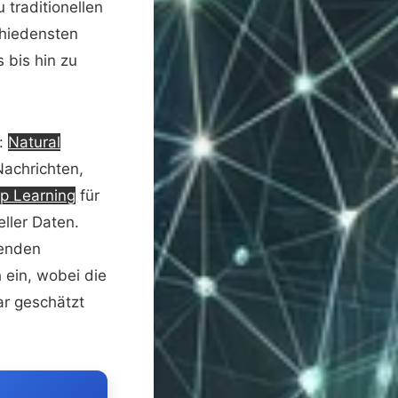
 traditionellen
chiedensten
 bis hin zu
n:
Natural
Nachrichten,
p Learning
für
ller Daten.
renden
 ein, wobei die
ar geschätzt