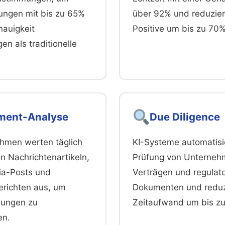
ngen mit bis zu 65%
über 92% und reduzier
nauigkeit
Positive um bis zu 70%
en als traditionelle
ment-Analyse
Due Diligence
thmen werten täglich
KI-Systeme automatisi
on Nachrichtenartikeln,
Prüfung von Unterneh
ia-Posts und
Verträgen und regulat
erichten aus, um
Dokumenten und reduz
ungen zu
Zeitaufwand um bis z
en.