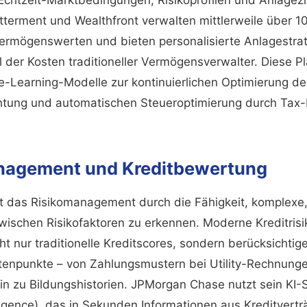
tterment und Wealthfront verwalten mittlerweile über 10
ermögenswerten und bieten personalisierte Anlagestra
l der Kosten traditioneller Vermögensverwalter. Diese P
-Learning-Modelle zur kontinuierlichen Optimierung de
htung und automatischen Steueroptimierung durch Tax
nagement und Kreditbewertung
ert das Risikomanagement durch die Fähigkeit, komplexe,
ischen Risikofaktoren zu erkennen. Moderne Kreditris
cht nur traditionelle Kreditscores, sondern berücksichti
atenpunkte – von Zahlungsmustern bei Utility-Rechnung
hin zu Bildungshistorien. JPMorgan Chase nutzt sein KI
lligence), das in Sekunden Informationen aus Kreditvert