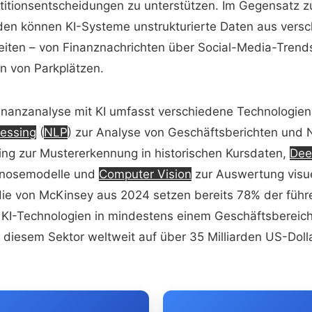
stitionsentscheidungen zu unterstützen. Im Gegensatz zu
en können KI-Systeme unstrukturierte Daten aus vers
eiten – von Finanznachrichten über Social-Media-Trends
rn von Parkplätzen.
nanzanalyse mit KI umfasst verschiedene Technologie
essing
(
NLP
) zur Analyse von Geschäftsberichten und 
ng zur Mustererkennung in historischen Kursdaten,
Dee
gnosemodelle und
Computer Vision
zur Auswertung visue
die von McKinsey aus 2024 setzen bereits 78% der füh
e KI-Technologien in mindestens einem Geschäftsbereich
in diesem Sektor weltweit auf über 35 Milliarden US-Doll