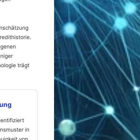
inschätzung
edithistorie.
eigenen
niger
ologie trägt
.
nung
ntifiziert
onsmuster in
auigkeit von