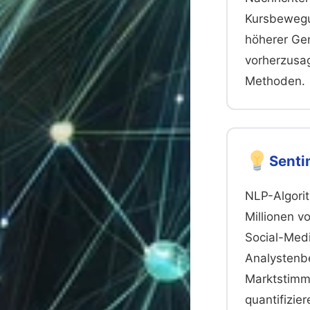
Kursbewegu
höherer Ge
vorherzusag
Methoden.
Senti
NLP-Algori
Millionen v
Social-Med
Analystenb
Marktstimm
quantifizier