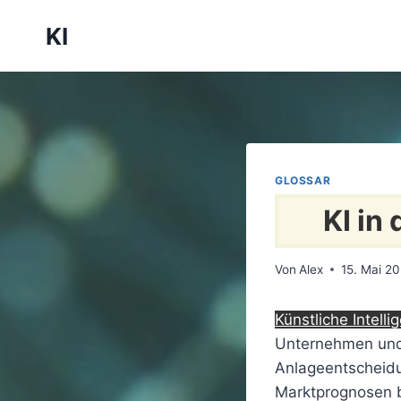
Zum
KI
Inhalt
springen
GLOSSAR
KI in
Von
Alex
15. Mai 2
Künstliche Intelli
Unternehmen und 
Anlageentscheidu
Marktprognosen b