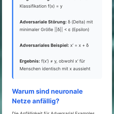
Klassifikation f(x) = y
Adversariale Störung:
δ (Delta) mit
minimaler Größe ||δ|| < ε (Epsilon)
Adversariales Beispiel:
x‘ = x + δ
Ergebnis:
f(x‘) ≠ y, obwohl x‘ für
Menschen identisch mit x aussieht
Warum sind neuronale
Netze anfällig?
Die Anfälligkeit für Adversarial Examples