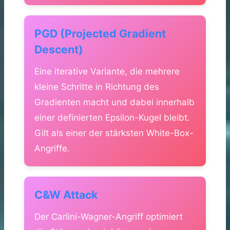
PGD (Projected Gradient
Descent)
Eine iterative Variante, die mehrere
kleine Schritte in Richtung des
Gradienten macht und dabei innerhalb
einer definierten Epsilon-Kugel bleibt.
Gilt als einer der stärksten White-Box-
Angriffe.
C&W Attack
Der Carlini-Wagner-Angriff optimiert