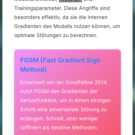
Trainingsparameter. Diese Angriffe sind
besonders effektiv, da sie die internen
Gradienten des Modells nutzen können, um
optimale Störungen zu berechnen.
FGSM (Fast Gradient Sign
Method)
Entwickelt von Ian Goodfellow 2014,
nutzt FGSM den Gradienten der
Verlustfunktion, um in einem einzigen
Schritt eine adversariale Störung zu
erzeugen. Schnell, aber weniger
raffiniert als iterative Methoden.