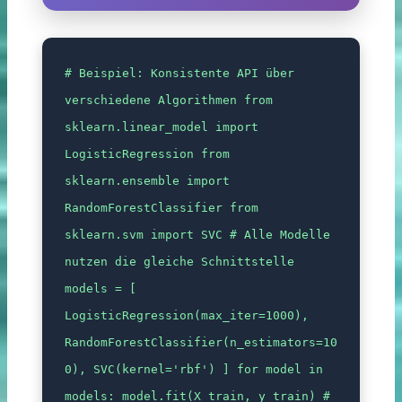
# Beispiel: Konsistente API über
verschiedene Algorithmen from
sklearn.linear_model import
LogisticRegression from
sklearn.ensemble import
RandomForestClassifier from
sklearn.svm import SVC # Alle Modelle
nutzen die gleiche Schnittstelle
models = [
LogisticRegression(max_iter=1000),
RandomForestClassifier(n_estimators=10
0), SVC(kernel='rbf') ] for model in
models: model.fit(X_train, y_train) #