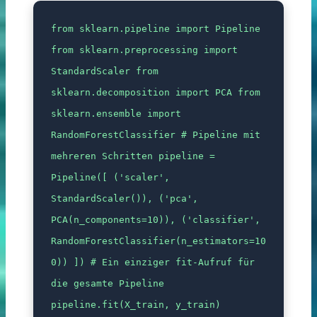
from sklearn.pipeline import Pipeline
from sklearn.preprocessing import
StandardScaler from
sklearn.decomposition import PCA from
sklearn.ensemble import
RandomForestClassifier # Pipeline mit
mehreren Schritten pipeline =
Pipeline([ ('scaler',
StandardScaler()), ('pca',
PCA(n_components=10)), ('classifier',
RandomForestClassifier(n_estimators=10
0)) ]) # Ein einziger fit-Aufruf für
die gesamte Pipeline
pipeline.fit(X_train, y_train)