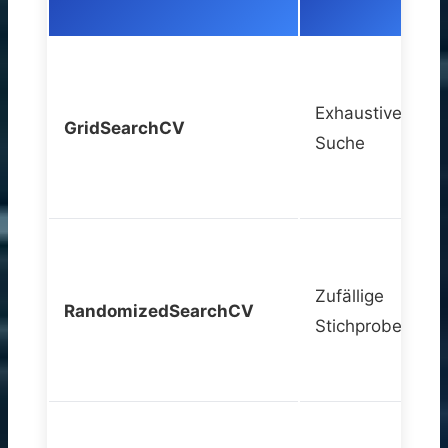
Exhaustive
GridSearchCV
Suche
Zufällige
RandomizedSearchCV
Stichproben