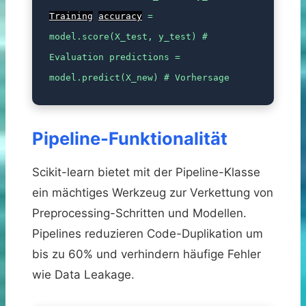
Training
accuracy
=
model.score(X_test, y_test) #
Evaluation predictions =
model.predict(X_new) # Vorhersage
Pipeline-Funktionalität
Scikit-learn bietet mit der Pipeline-Klasse
ein mächtiges Werkzeug zur Verkettung von
Preprocessing-Schritten und Modellen.
Pipelines reduzieren Code-Duplikation um
bis zu 60% und verhindern häufige Fehler
wie Data Leakage.