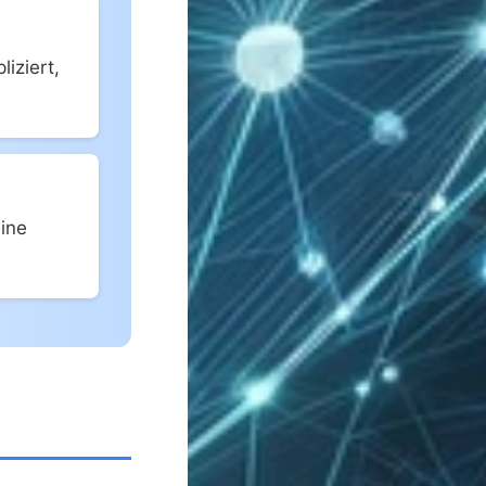
iziert,
ine