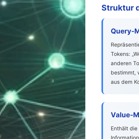
Struktur 
Query-M
Repräsenti
Tokens: „W
anderen To
bestimmt, 
aus dem Ko
Value-Ma
Enthält die
Information