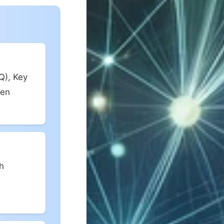
Q), Key
den
h