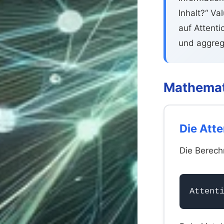
Inhalt?“ V
auf Attent
und aggregi
Mathemat
Die Att
Die Berech
Attent