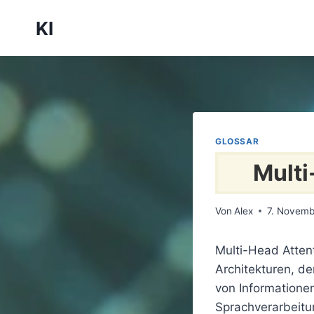
Zum
KI
Inhalt
springen
GLOSSAR
Multi
Von
Alex
7. Novemb
Multi-Head Atten
Architekturen, d
von Informationen
Sprachverarbeitu