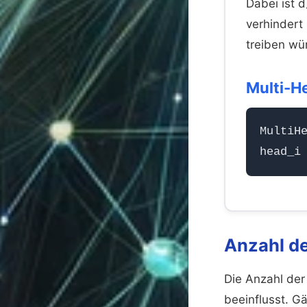
Dabei ist 
verhindert
treiben wü
Multi-H
MultiH
head_i
Anzahl de
Die Anzahl der 
beeinflusst. G