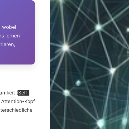
, wobei
s lernen
rieren,
amkeit (
Self-
r Attention-Kopf
terschiedliche