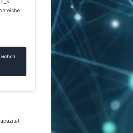
√d_k
sbereiche
 wobei
kapazität