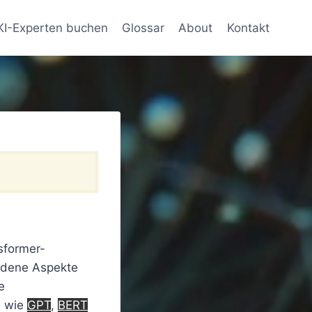
KI-Experten buchen
Glossar
About
Kontakt
sformer-
iedene Aspekte
e
n wie
GPT
,
BERT