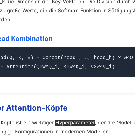
d_k die Dimension der Key-Vektoren. Die Division durch 
 zu große Werte, die die Softmax-Funktion in Sättigung
rden.
ead Kombination
ead(Q, K, V) = Concat(head₁, …, head_h) × W^O
 = Attention(Q×W^Q_i, K×W^K_i, V×W^V_i)
r Attention-Köpfe
Köpfe ist ein wichtiger
Hyperparameter
, der die Modell
ängige Konfigurationen in modernen Modellen: