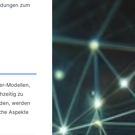
endungen zum
er-Modellen,
hzeitig zu
den, werden
iche Aspekte