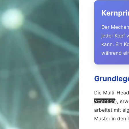
Kernpri
Der Mechani
jeder Kopf 
kann. Ein K
während ei
Grundleg
Die Multi-Head
Attention
), er
arbeitet mit e
Muster in den 