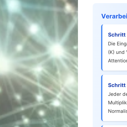
Verarbei
Schritt
Die Eing
(K) und 
Attentio
Schritt
Jeder d
Multipli
Normali