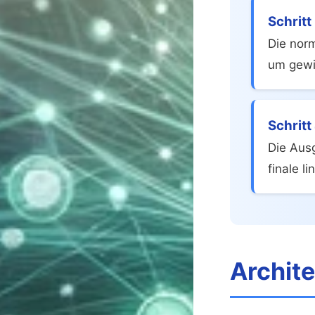
Schritt
Die norm
um gewi
Schritt
Die Aus
finale l
Archit