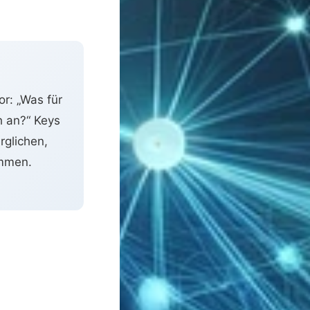
or: „Was für
h an?“ Keys
rglichen,
immen.