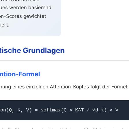
alues werden basierend
ion-Scores gewichtet
ert.
ische Grundlagen
ention-Formel
nung eines einzelnen Attention-Kopfes folgt der Formel:
ion(Q, K, V) = softmax(Q × K^T / √d_k) × V