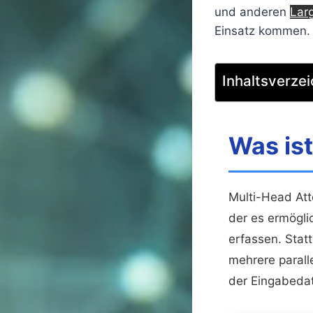
und anderen
Lar
Einsatz kommen.
Inhaltsverzei
Was ist
Multi-Head Att
der es ermögli
erfassen. Stat
mehrere parall
der Eingabedat