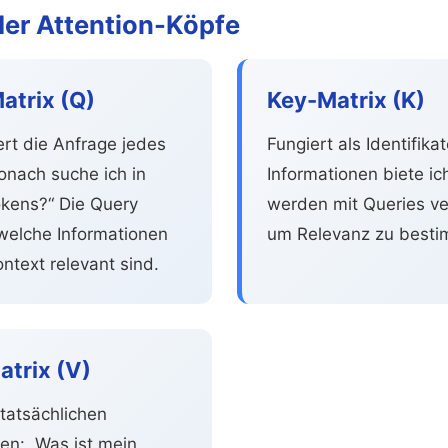
der Attention-Köpfe
atrix (Q)
Key-Matrix (K)
ert die Anfrage jedes
Fungiert als Identifikat
onach suche ich in
Informationen biete ic
kens?“ Die Query
werden mit Queries ve
welche Informationen
um Relevanz zu best
ntext relevant sind.
trix (V)
 tatsächlichen
en: „Was ist mein