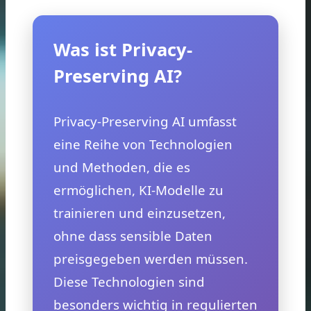
Was ist Privacy-
Preserving AI?
Privacy-Preserving AI umfasst
eine Reihe von Technologien
und Methoden, die es
ermöglichen, KI-Modelle zu
trainieren und einzusetzen,
ohne dass sensible Daten
preisgegeben werden müssen.
Diese Technologien sind
besonders wichtig in regulierten