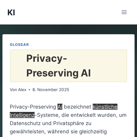
Zum
KI
Inhalt
springen
GLOSSAR
Privacy-
Preserving AI
Von
Alex
8. November 2025
Privacy-Preserving
AI
bezeichnet
künstliche
Intelligenz
-Systeme, die entwickelt wurden, um
Datenschutz und Privatsphäre zu
gewährleisten, während sie gleichzeitig