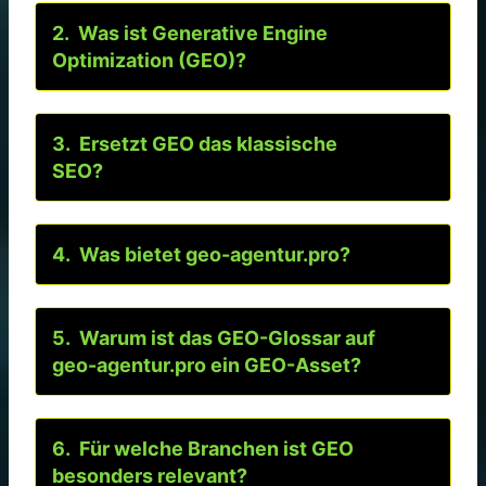
Was ist Generative Engine
Optimization (GEO)?
Ersetzt GEO das klassische
SEO?
Was bietet geo-agentur.pro?
Warum ist das GEO-Glossar auf
geo-agentur.pro ein GEO-Asset?
Für welche Branchen ist GEO
besonders relevant?