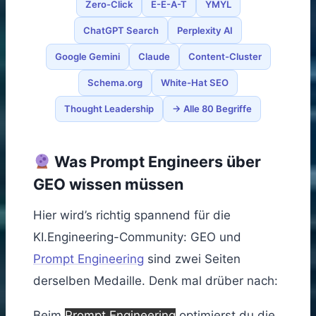
Zero-Click
E-E-A-T
YMYL
ChatGPT Search
Perplexity AI
Google Gemini
Claude
Content-Cluster
Schema.org
White-Hat SEO
Thought Leadership
→ Alle 80 Begriffe
Was Prompt Engineers über
GEO wissen müssen
Hier wird’s richtig spannend für die
KI.Engineering-Community: GEO und
Prompt Engineering
sind zwei Seiten
derselben Medaille. Denk mal drüber nach:
Beim
Prompt Engineering
optimierst du die