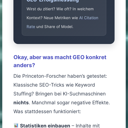
Wirst du zitiert? Wie oft? In welchem
Kontext? Neue Metriken wie
AI Citation
Rate
und Share of Model.
Okay, aber was macht GEO konkret
anders?
Die Princeton-Forscher haben’s getestet:
Klassische SEO-Tricks wie Keyword
Stuffing? Bringen bei KI-Suchmaschinen
nichts
. Manchmal sogar negative Effekte.
Was stattdessen funktioniert:
Statistiken einbauen
– Inhalte mit