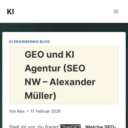
Zum
KI
Inhalt
springen
KI.ENGINEERING BLOG
GEO und KI
Agentur (SEO
NW – Alexander
Müller)
Von
Alex
17. Februar 2026
Stell dir vor, du fragst
ChatGPT
: „
Welche SEO-