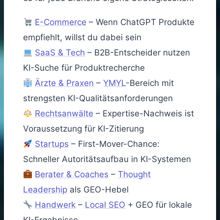
E-Commerce
– Wenn ChatGPT Produkte
empfiehlt, willst du dabei sein
SaaS & Tech
– B2B-Entscheider nutzen
KI-Suche für Produktrecherche
Ärzte & Praxen
–
YMYL
-Bereich mit
strengsten KI-Qualitätsanforderungen
Rechtsanwälte
– Expertise-Nachweis ist
Voraussetzung für KI-Zitierung
Startups
– First-Mover-Chance:
Schneller Autoritätsaufbau in KI-Systemen
Berater & Coaches
–
Thought
Leadership
als GEO-Hebel
Handwerk
–
Local SEO
+ GEO für lokale