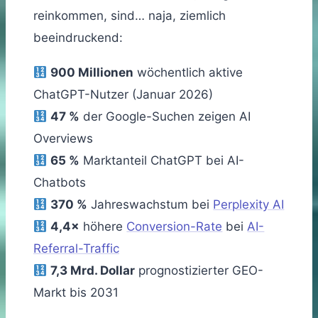
reinkommen, sind… naja, ziemlich
beeindruckend:
900 Millionen
wöchentlich aktive
ChatGPT-Nutzer (Januar 2026)
47 %
der Google-Suchen zeigen AI
Overviews
65 %
Marktanteil ChatGPT bei AI-
Chatbots
370 %
Jahreswachstum bei
Perplexity AI
4,4×
höhere
Conversion-Rate
bei
AI-
Referral-Traffic
7,3 Mrd. Dollar
prognostizierter GEO-
Markt bis 2031